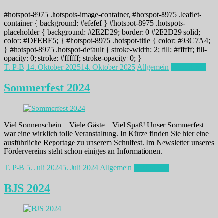
#hotspot-8975 .hotspots-image-container, #hotspot-8975 .leaflet-
container { background: #efefef } #hotspot-8975 .hotspots-
placeholder { background: #2E2D29; border: 0 #2E2D29 solid;
color: #DFEBE5; } #hotspot-8975 .hotspot-title { color: #93C7A4;
} #hotspot-8975 .hotspot-default { stroke-width: 2; fill: #ffffff; fill-
opacity: 0; stroke: #ffffff; stroke-opacity: 0; }
T. P-B
14. Oktober 2025
14. Oktober 2025
Allgemein
Weiterlesen
Sommerfest 2024
Viel Sonnenschein – Viele Gäste – Viel Spaß! Unser Sommerfest
war eine wirklich tolle Veranstaltung. In Kürze finden Sie hier eine
ausführliche Reportage zu unserem Schulfest. Im Newsletter unseres
Fördervereins steht schon einiges an Informationen.
T. P-B
5. Juli 2024
5. Juli 2024
Allgemein
Weiterlesen
BJS 2024