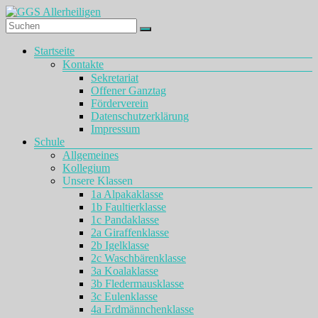
Zum
Inhalt
springen
GGS
Menü
Startseite
Allerheiligen
Kontakte
Sekretariat
Offener Ganztag
Förderverein
Datenschutzerklärung
Impressum
Schule
Allgemeines
Kollegium
Unsere Klassen
1a Alpakaklasse
1b Faultierklasse
1c Pandaklasse
2a Giraffenklasse
2b Igelklasse
2c Waschbärenklasse
3a Koalaklasse
3b Fledermausklasse
3c Eulenklasse
4a Erdmännchenklasse