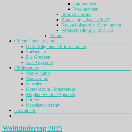
Laternenfest
Weckmänner
Infos zu Corona
Bundesjugendspiele 2022
Kreisschulsportfest Schwimmen
Verabschiedung SJ 2021/22
Archiv
Offene Ganztagsschule
OGS-Allgemeine Informationen
Speiseplan
Die Gruppen
AG-Angebote
Förderverein
Wer wir sind
Was wir tun
Newsletter
Kontakt zum Förderverein
Mitglied werden/ Spenden
Förderer
Newsletter-Archiv
Downloads
Weltkindertag 2025