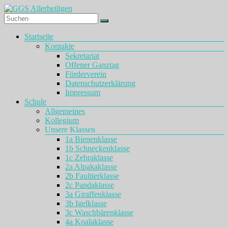
Zum
Inhalt
springen
GGS
Menü
Startseite
Allerheiligen
Kontakte
Sekretariat
Offener Ganztag
Förderverein
Datenschutzerklärung
Impressum
Schule
Allgemeines
Kollegium
Unsere Klassen
1a Bienenklasse
1b Schneckenklasse
1c Zebraklasse
2a Alpakaklasse
2b Faultierklasse
2c Pandaklasse
3a Giraffenklasse
3b Igelklasse
3c Waschbärenklasse
4a Koalaklasse