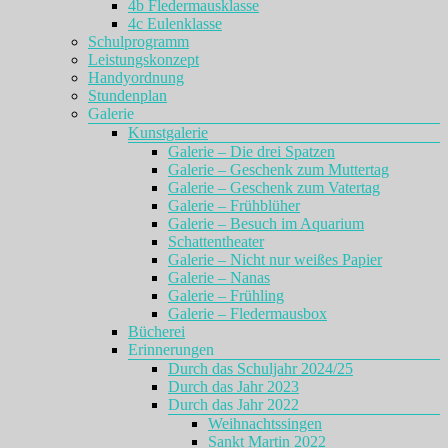
4b Fledermausklasse
4c Eulenklasse
Schulprogramm
Leistungskonzept
Handyordnung
Stundenplan
Galerie
Kunstgalerie
Galerie – Die drei Spatzen
Galerie – Geschenk zum Muttertag
Galerie – Geschenk zum Vatertag
Galerie – Frühblüher
Galerie – Besuch im Aquarium
Schattentheater
Galerie – Nicht nur weißes Papier
Galerie – Nanas
Galerie – Frühling
Galerie – Fledermausbox
Bücherei
Erinnerungen
Durch das Schuljahr 2024/25
Durch das Jahr 2023
Durch das Jahr 2022
Weihnachtssingen
Sankt Martin 2022