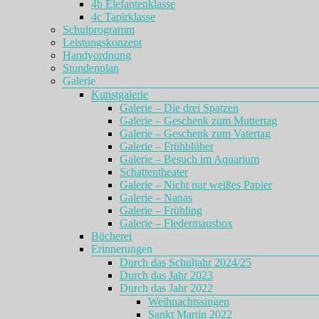
4b Elefantenklasse
4c Tapirklasse
Schulprogramm
Leistungskonzept
Handyordnung
Stundenplan
Galerie
Kunstgalerie
Galerie – Die drei Spatzen
Galerie – Geschenk zum Muttertag
Galerie – Geschenk zum Vatertag
Galerie – Frühblüher
Galerie – Besuch im Aquarium
Schattentheater
Galerie – Nicht nur weißes Papier
Galerie – Nanas
Galerie – Frühling
Galerie – Fledermausbox
Bücherei
Erinnerungen
Durch das Schuljahr 2024/25
Durch das Jahr 2023
Durch das Jahr 2022
Weihnachtssingen
Sankt Martin 2022