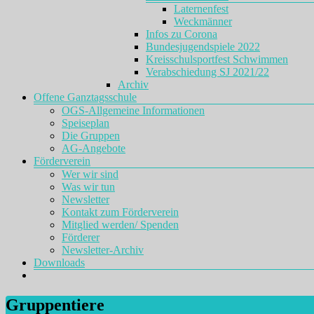
Laternenfest
Weckmänner
Infos zu Corona
Bundesjugendspiele 2022
Kreisschulsportfest Schwimmen
Verabschiedung SJ 2021/22
Archiv
Offene Ganztagsschule
OGS-Allgemeine Informationen
Speiseplan
Die Gruppen
AG-Angebote
Förderverein
Wer wir sind
Was wir tun
Newsletter
Kontakt zum Förderverein
Mitglied werden/ Spenden
Förderer
Newsletter-Archiv
Downloads
Gruppentiere