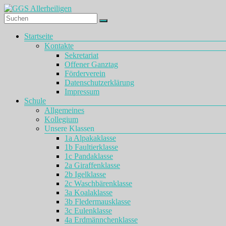
Zum
Inhalt
springen
GGS
Menü
Startseite
Allerheiligen
Kontakte
Sekretariat
Offener Ganztag
Förderverein
Datenschutzerklärung
Impressum
Schule
Allgemeines
Kollegium
Unsere Klassen
1a Alpakaklasse
1b Faultierklasse
1c Pandaklasse
2a Giraffenklasse
2b Igelklasse
2c Waschbärenklasse
3a Koalaklasse
3b Fledermausklasse
3c Eulenklasse
4a Erdmännchenklasse