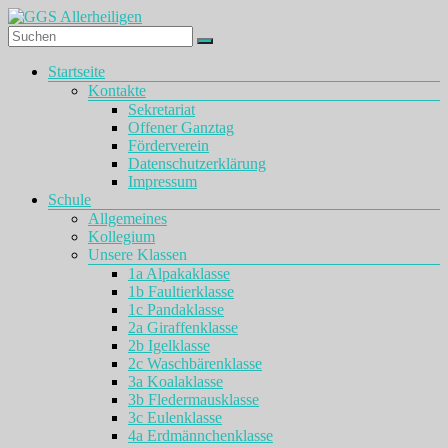
Zum
Inhalt
springen
GGS
Menü
Startseite
Allerheiligen
Kontakte
Sekretariat
Offener Ganztag
Förderverein
Datenschutzerklärung
Impressum
Schule
Allgemeines
Kollegium
Unsere Klassen
1a Alpakaklasse
1b Faultierklasse
1c Pandaklasse
2a Giraffenklasse
2b Igelklasse
2c Waschbärenklasse
3a Koalaklasse
3b Fledermausklasse
3c Eulenklasse
4a Erdmännchenklasse