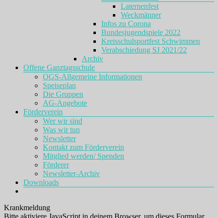
Laternenfest
Weckmänner
Infos zu Corona
Bundesjugendspiele 2022
Kreisschulsportfest Schwimmen
Verabschiedung SJ 2021/22
Archiv
Offene Ganztagsschule
OGS-Allgemeine Informationen
Speiseplan
Die Gruppen
AG-Angebote
Förderverein
Wer wir sind
Was wir tun
Newsletter
Kontakt zum Förderverein
Mitglied werden/ Spenden
Förderer
Newsletter-Archiv
Downloads
Krankmeldung
Bitte aktiviere JavaScript in deinem Browser, um dieses Formular