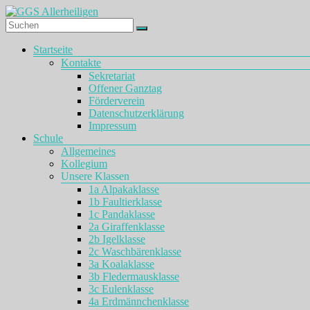
Zum
Inhalt
springen
GGS
Menü
Startseite
Allerheiligen
Kontakte
Sekretariat
Offener Ganztag
Förderverein
Datenschutzerklärung
Impressum
Schule
Allgemeines
Kollegium
Unsere Klassen
1a Alpakaklasse
1b Faultierklasse
1c Pandaklasse
2a Giraffenklasse
2b Igelklasse
2c Waschbärenklasse
3a Koalaklasse
3b Fledermausklasse
3c Eulenklasse
4a Erdmännchenklasse