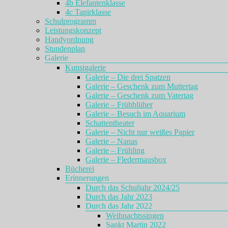
4b Elefantenklasse
4c Tapirklasse
Schulprogramm
Leistungskonzept
Handyordnung
Stundenplan
Galerie
Kunstgalerie
Galerie – Die drei Spatzen
Galerie – Geschenk zum Muttertag
Galerie – Geschenk zum Vatertag
Galerie – Frühblüher
Galerie – Besuch im Aquarium
Schattentheater
Galerie – Nicht nur weißes Papier
Galerie – Nanas
Galerie – Frühling
Galerie – Fledermausbox
Bücherei
Erinnerungen
Durch das Schuljahr 2024/25
Durch das Jahr 2023
Durch das Jahr 2022
Weihnachtssingen
Sankt Martin 2022