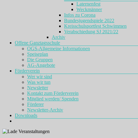
Laternenfest
Weckmänner
Infos zu Corona
Bundesjugendspiele 2022
Kreisschulsportfest Schwimmen
Verabschiedung SJ 2021/22
Archiv
Offene Ganztagsschule
OGS-Allgemeine Informationen
Speiseplan
Die Gruppen
AG-Angebote
Förderverein
Wer wir sind
Was wir tun
Newsletter
Kontakt zum Förderverein
Mitglied werden/ Spenden
Förderer
Newsletter-Archiv
Downloads