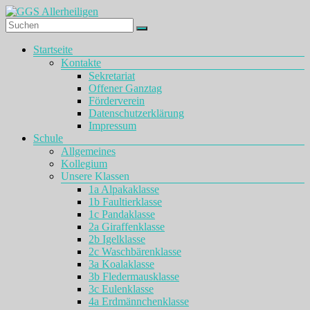
Zum
Inhalt
springen
GGS
Menü
Startseite
Allerheiligen
Kontakte
Sekretariat
Offener Ganztag
Förderverein
Datenschutzerklärung
Impressum
Schule
Allgemeines
Kollegium
Unsere Klassen
1a Alpakaklasse
1b Faultierklasse
1c Pandaklasse
2a Giraffenklasse
2b Igelklasse
2c Waschbärenklasse
3a Koalaklasse
3b Fledermausklasse
3c Eulenklasse
4a Erdmännchenklasse