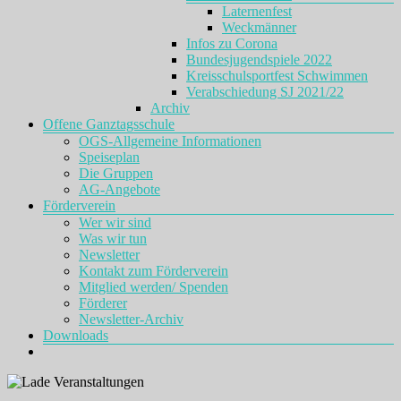
Laternenfest
Weckmänner
Infos zu Corona
Bundesjugendspiele 2022
Kreisschulsportfest Schwimmen
Verabschiedung SJ 2021/22
Archiv
Offene Ganztagsschule
OGS-Allgemeine Informationen
Speiseplan
Die Gruppen
AG-Angebote
Förderverein
Wer wir sind
Was wir tun
Newsletter
Kontakt zum Förderverein
Mitglied werden/ Spenden
Förderer
Newsletter-Archiv
Downloads