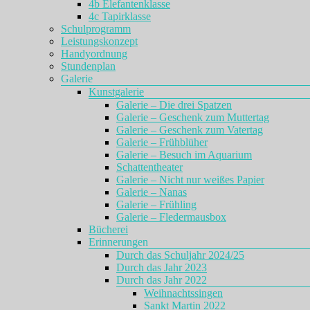
4b Elefantenklasse
4c Tapirklasse
Schulprogramm
Leistungskonzept
Handyordnung
Stundenplan
Galerie
Kunstgalerie
Galerie – Die drei Spatzen
Galerie – Geschenk zum Muttertag
Galerie – Geschenk zum Vatertag
Galerie – Frühblüher
Galerie – Besuch im Aquarium
Schattentheater
Galerie – Nicht nur weißes Papier
Galerie – Nanas
Galerie – Frühling
Galerie – Fledermausbox
Bücherei
Erinnerungen
Durch das Schuljahr 2024/25
Durch das Jahr 2023
Durch das Jahr 2022
Weihnachtssingen
Sankt Martin 2022