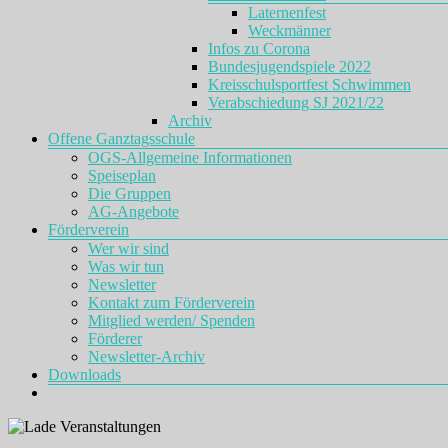
Laternenfest
Weckmänner
Infos zu Corona
Bundesjugendspiele 2022
Kreisschulsportfest Schwimmen
Verabschiedung SJ 2021/22
Archiv
Offene Ganztagsschule
OGS-Allgemeine Informationen
Speiseplan
Die Gruppen
AG-Angebote
Förderverein
Wer wir sind
Was wir tun
Newsletter
Kontakt zum Förderverein
Mitglied werden/ Spenden
Förderer
Newsletter-Archiv
Downloads