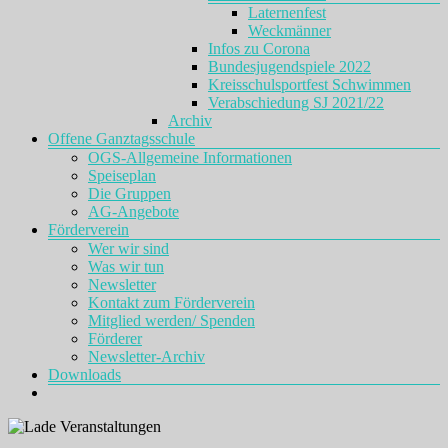
Laternenfest
Weckmänner
Infos zu Corona
Bundesjugendspiele 2022
Kreisschulsportfest Schwimmen
Verabschiedung SJ 2021/22
Archiv
Offene Ganztagsschule
OGS-Allgemeine Informationen
Speiseplan
Die Gruppen
AG-Angebote
Förderverein
Wer wir sind
Was wir tun
Newsletter
Kontakt zum Förderverein
Mitglied werden/ Spenden
Förderer
Newsletter-Archiv
Downloads