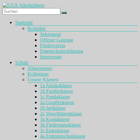
Zum
Inhalt
springen
GGS
Menü
Startseite
Allerheiligen
Kontakte
Sekretariat
Offener Ganztag
Förderverein
Datenschutzerklärung
Impressum
Schule
Allgemeines
Kollegium
Unsere Klassen
1a Alpakaklasse
1b Faultierklasse
1c Pandaklasse
2a Giraffenklasse
2b Igelklasse
2c Waschbärenklasse
3a Koalaklasse
3b Fledermausklasse
3c Eulenklasse
4a Erdmännchenklasse