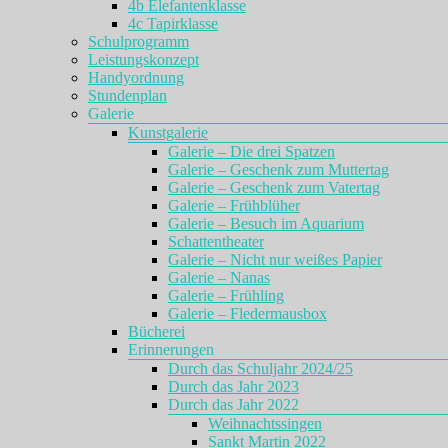
4b Elefantenklasse
4c Tapirklasse
Schulprogramm
Leistungskonzept
Handyordnung
Stundenplan
Galerie
Kunstgalerie
Galerie – Die drei Spatzen
Galerie – Geschenk zum Muttertag
Galerie – Geschenk zum Vatertag
Galerie – Frühblüher
Galerie – Besuch im Aquarium
Schattentheater
Galerie – Nicht nur weißes Papier
Galerie – Nanas
Galerie – Frühling
Galerie – Fledermausbox
Bücherei
Erinnerungen
Durch das Schuljahr 2024/25
Durch das Jahr 2023
Durch das Jahr 2022
Weihnachtssingen
Sankt Martin 2022