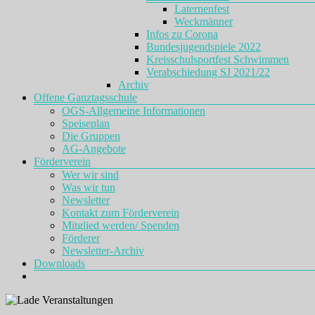
Laternenfest
Weckmänner
Infos zu Corona
Bundesjugendspiele 2022
Kreisschulsportfest Schwimmen
Verabschiedung SJ 2021/22
Archiv
Offene Ganztagsschule
OGS-Allgemeine Informationen
Speiseplan
Die Gruppen
AG-Angebote
Förderverein
Wer wir sind
Was wir tun
Newsletter
Kontakt zum Förderverein
Mitglied werden/ Spenden
Förderer
Newsletter-Archiv
Downloads