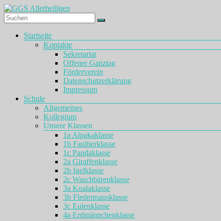
Zum
Inhalt
springen
GGS
Menü
Startseite
Allerheiligen
Kontakte
Sekretariat
Offener Ganztag
Förderverein
Datenschutzerklärung
Impressum
Schule
Allgemeines
Kollegium
Unsere Klassen
1a Alpakaklasse
1b Faultierklasse
1c Pandaklasse
2a Giraffenklasse
2b Igelklasse
2c Waschbärenklasse
3a Koalaklasse
3b Fledermausklasse
3c Eulenklasse
4a Erdmännchenklasse